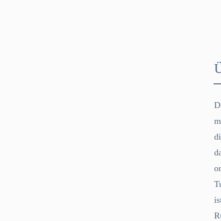
D
m
d
d
o
T
i
R