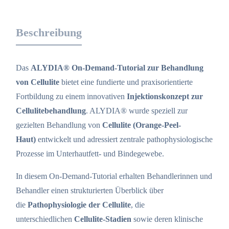
Behandlung
von
Beschreibung
Cellulite
"on-
demand"
Das
ALYDIA® On-Demand-Tutorial zur Behandlung
Menge
von Cellulite
bietet eine fundierte und praxisorientierte
Fortbildung zu einem innovativen
Injektionskonzept zur
Cellulitebehandlung
. ALYDIA® wurde speziell zur
gezielten Behandlung von
Cellulite (Orange-Peel-
Haut)
entwickelt und adressiert zentrale pathophysiologische
Prozesse im Unterhautfett- und Bindegewebe.
In diesem On-Demand-Tutorial erhalten Behandlerinnen und
Behandler einen strukturierten Überblick über
die
Pathophysiologie der Cellulite
, die
unterschiedlichen
Cellulite-Stadien
sowie deren klinische