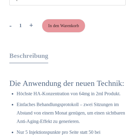
-
+
In den Warenkorb
PROFHILO
–
Biore­
modelling
Beschreibung
Face
&
Body
Menge
Die Anwendung der neuen Technik:
Höchste HA-Konzentration von 64mg in 2ml Produkt.
Einfaches Behandlungsprotokoll – zwei Sitzungen im
Abstand von einem Monat genügen, um einen sichtbaren
Anti-Aging-Effekt zu generieren.
Nur 5 Injektionspunkte pro Seite statt 50 bei