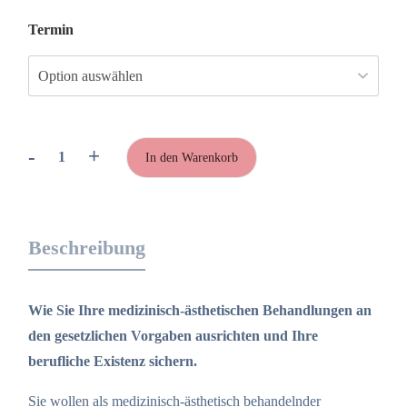
Termin
-
+
In den Warenkorb
Rechtssicherheit
in
der
ästhetischen
Beschreibung
Medizin
für
Heilpraktiker
Wie Sie Ihre medizinisch-ästhetischen Behandlungen an
Menge
den gesetzlichen Vorgaben ausrichten und Ihre
berufliche Existenz sichern.
Sie wollen als medizinisch-ästhetisch behandelnder