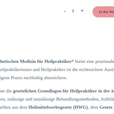
-
+
In den Wa
Rechtssicherheit
in
der
ästhetischen
Medizin
für
Heilpraktiker
"on-
hetischen Medizin für Heilpraktiker“
bietet eine praxisna
demand"
Menge
eilpraktikerinnen und Heilpraktiker ist die rechtssichere Au
gene Praxis nachhaltig abzusichern.
ber die
gesetzlichen Grundlagen für Heilpraktiker in der 
iten, zulässige und unzulässige Behandlungsmethoden, Aufkl
riften aus dem
Heilmittelwerbegesetz (HWG)
, dem
Gesetz